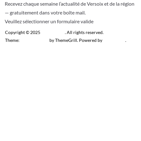
Recevez chaque semaine l’actualité de Versoix et de la région
— gratuitement dans votre boîte mail.
Veuillez sélectionner un formulaire valide
Copyright © 2025
Télé Versoix
. All rights reserved.
Theme:
ColorMag Pro
by ThemeGrill. Powered by
WordPress
.
Recevez l’actu locale de
Versoix & région
J’accepte de recevoir la newsletter.