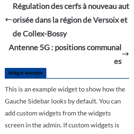
o
A
e
Régulation des cerfs à nouveau aut
g
o
p
er
orisée dans la région de Versoix et
k
p
de Collex-Bossy
Antenne 5G : positions communal
es
Widget exemple
This is an example widget to show how the
Gauche Sidebar looks by default. You can
add custom widgets from the widgets
screen in the admin. If custom widgets is