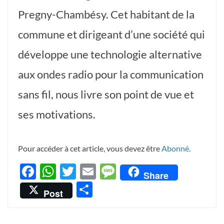
Pregny-Chambésy. Cet habitant de la
commune et dirigeant d’une société qui
développe une technologie alternative
aux ondes radio pour la communication
sans fil, nous livre son point de vue et
ses motivations.
Pour accéder à cet article, vous devez être
Abonné
.
F
W
T
E
M
Share
ac
h
w
m
es
P
Post
e
at
itt
ail
sa
ar
b
s
er
g
ta