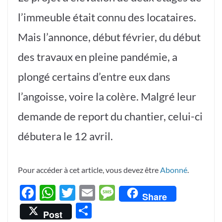
l’immeuble était connu des locataires.
Mais l’annonce, début février, du début
des travaux en pleine pandémie, a
plongé certains d’entre eux dans
l’angoisse, voire la colère. Malgré leur
demande de report du chantier, celui-ci
débutera le 12 avril.
Pour accéder à cet article, vous devez être
Abonné
.
F
W
T
E
M
Share
ac
h
w
m
es
P
Post