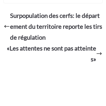
e
at
itt
ail
sa
ar
b
s
er
g
ta
o
A
e
Surpopulation des cerfs: le départ
g
o
p
er
ement du territoire reporte les tirs
k
p
de régulation
«Les attentes ne sont pas atteinte
s»