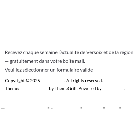
Recevez chaque semaine l’actualité de Versoix et de la région
— gratuitement dans votre boîte mail.
Veuillez sélectionner un formulaire valide
Copyright © 2025
Télé Versoix
. All rights reserved.
Theme:
ColorMag Pro
by ThemeGrill. Powered by
WordPress
.
Recevez l’actu locale de
Versoix & région