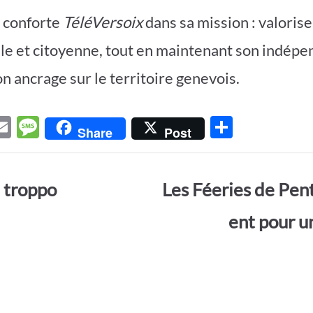
 conforte
TéléVersoix
dans sa mission : valorise
elle et citoyenne, tout en maintenant son indép
on ancrage sur le territoire genevois.
E
M
P
Share
Post
w
m
es
ar
t
ail
sa
ta
 troppo
Les Féeries de Pen
r
g
g
e
er
ent pour u