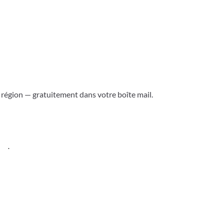
a région — gratuitement dans votre boîte mail.
ess
.
Versoix & région