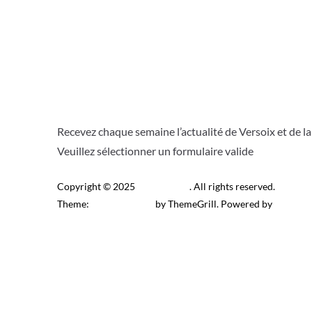
Recevez chaque semaine l’actualité de Versoix et de l
Veuillez sélectionner un formulaire valide
Copyright © 2025
Télé Versoix
. All rights reserved.
Theme:
ColorMag Pro
by ThemeGrill. Powered by
WordPr
Recevez l’actu locale de 