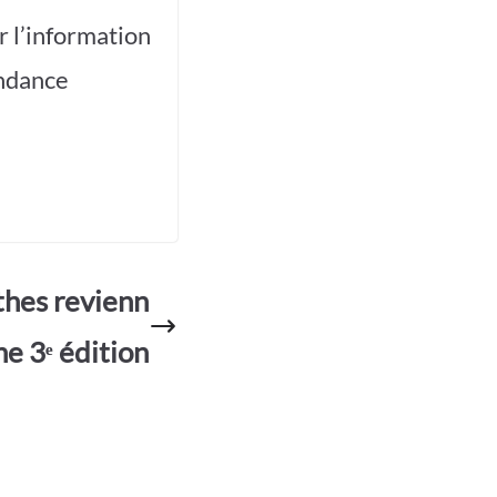
r l’information
endance
thes revienn
ne 3ᵉ édition