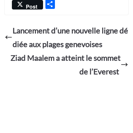
ac
h
w
m
es
P
Post
e
at
itt
ail
sa
ar
b
s
er
g
ta
o
A
e
Lancement d’une nouvelle ligne dé
g
o
p
er
diée aux plages genevoises
k
p
Ziad Maalem a atteint le sommet
de l’Everest