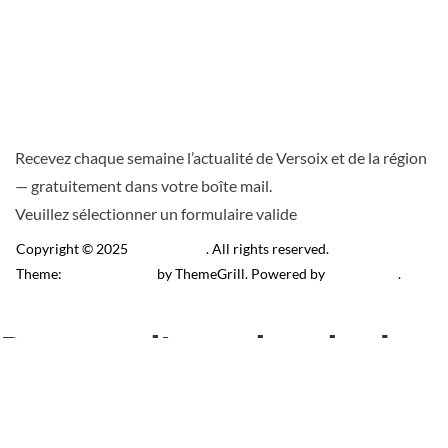
Recevez chaque semaine l’actualité de Versoix et de la région
— gratuitement dans votre boîte mail.
Veuillez sélectionner un formulaire valide
Copyright © 2025
Télé Versoix
. All rights reserved.
Theme:
ColorMag Pro
by ThemeGrill. Powered by
WordPress
.
Recevez l’actu locale de
Versoix & région