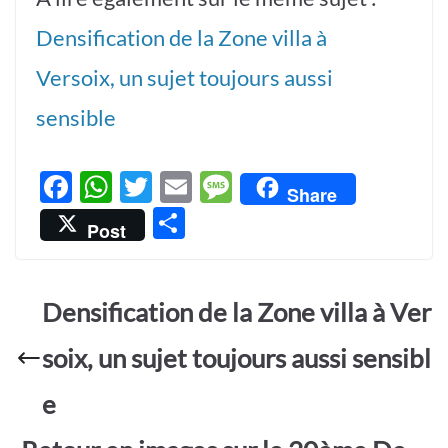
Densification de la Zone villa à
Versoix, un sujet toujours aussi
sensible
F
W
T
E
M
Share
ac
h
w
m
es
P
Post
e
at
itt
ail
sa
ar
b
s
er
g
ta
o
A
e
Densification de la Zone villa à Ver
g
o
p
er
soix, un sujet toujours aussi sensibl
k
p
e