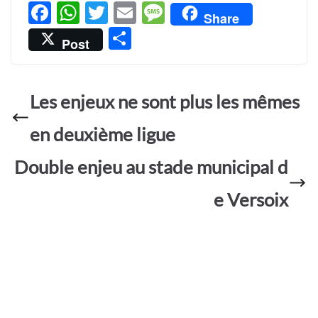
F
W
T
E
M
Share
ac
h
w
m
es
P
Post
e
at
itt
ail
sa
ar
b
s
er
g
ta
o
A
e
Les enjeux ne sont plus les mêmes
g
o
p
er
en deuxième ligue
k
p
Double enjeu au stade municipal d
e Versoix