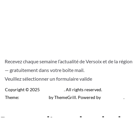
Recevez chaque semaine l’actualité de Versoix et de la région
— gratuitement dans votre boîte mail.
Veuillez sélectionner un formulaire valide
Copyright © 2025
Télé Versoix
. All rights reserved.
Theme:
ColorMag Pro
by ThemeGrill. Powered by
WordPress
.
Recevez l’actu locale de
Versoix & région