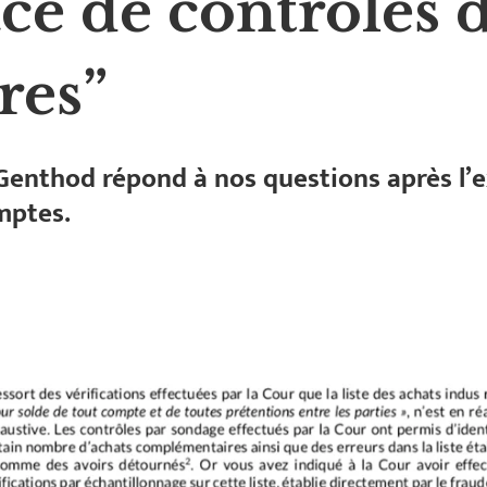
ace de contrôles 
res”
Genthod répond à nos questions après l’
mptes.