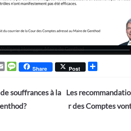
E
M
P
Share
Post
w
m
es
ar
t
ail
sa
ta
de souffrances à la
Les recommandation
r
g
g
e
er
Genthod?
r des Comptes vont-