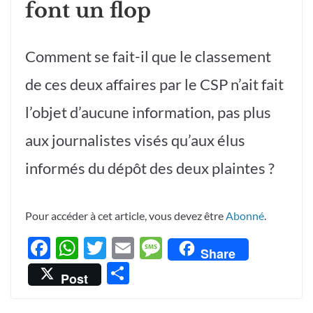
font un flop
Comment se fait-il que le classement
de ces deux affaires par le CSP n’ait fait
l’objet d’aucune information, pas plus
aux journalistes visés qu’aux élus
informés du dépôt des deux plaintes ?
Pour accéder à cet article, vous devez être
Abonné
.
F
W
T
E
M
Share
ac
h
w
m
es
P
Post
e
at
itt
ail
sa
ar