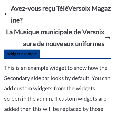
b
s
er
g
ta
o
A
e
Avez-vous reçu TéléVersoix Magaz
g
o
p
er
ine?
k
p
La Musique municipale de Versoix
aura de nouveaux uniformes
Widget exemple
This is an example widget to show how the
Secondary sidebar looks by default. You can
add custom widgets from the widgets
screen in the admin. If custom widgets are
added then this will be replaced by those