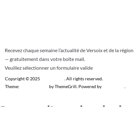
Recevez chaque semaine l’actualité de Versoix et de la région
— gratuitement dans votre boîte mail.
Veuillez sélectionner un formulaire valide
Copyright © 2025
Télé Versoix
. All rights reserved.
Theme:
ColorMag Pro
by ThemeGrill. Powered by
WordPress
.
Recevez l’actu locale de
Versoix & région