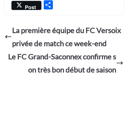
ac
h
w
m
es
P
Post
e
at
itt
ail
sa
ar
b
s
er
g
ta
o
A
e
La première équipe du FC Versoix
g
o
p
er
privée de match ce week-end
k
p
Le FC Grand-Saconnex confirme s
on très bon début de saison