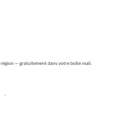
a région — gratuitement dans votre boîte mail.
ess
.
Versoix & région