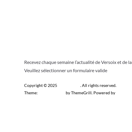
Recevez chaque semaine l’actualité de Versoix et de l
Veuillez sélectionner un formulaire valide
Copyright © 2025
Télé Versoix
. All rights reserved.
Theme:
ColorMag Pro
by ThemeGrill. Powered by
WordPr
Recevez l’actu locale de 