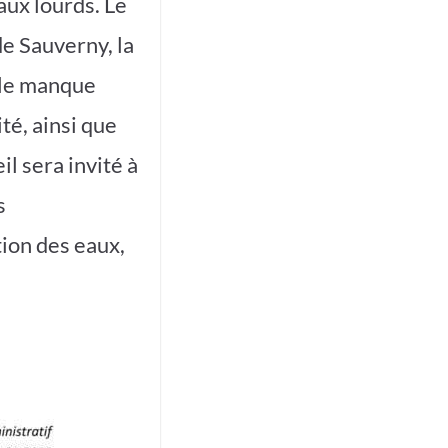
aux lourds. Le
de Sauverny, la
e le manque
té, ainsi que
il sera invité à
s
tion des eaux,