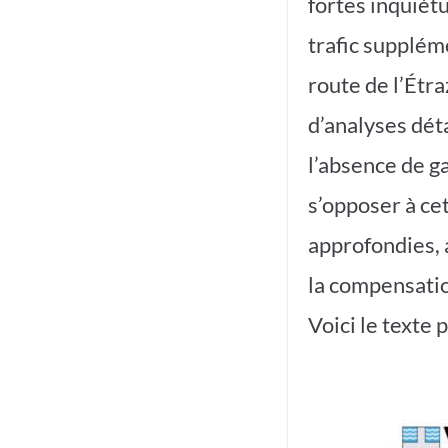
fortes inquiét
trafic supplém
route de l’Étra
d’analyses déta
l’absence de ga
s’opposer à ce
approfondies, 
la compensatio
Voici le texte 