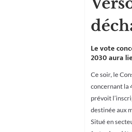
Verso
déch
Le vote conc
2030 aura lie
Ce soir, le Co
concernant la 
prévoit l’insc
destinée aux m
Situé en secteu