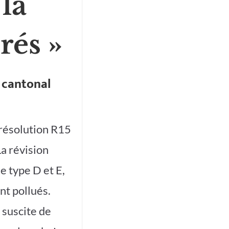
la
rés »
r cantonal
 résolution R15
La révision
e type D et E,
nt pollués.
 suscite de