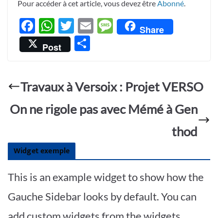
Pour accéder à cet article, vous devez être
Abonné
.
F
W
T
E
M
Share
ac
h
w
m
es
P
Post
e
at
itt
ail
sa
ar
b
s
er
g
ta
o
A
e
Travaux à Versoix : Projet VERSO
g
o
p
er
On ne rigole pas avec Mémé à Gen
k
p
thod
Widget exemple
This is an example widget to show how the
Gauche Sidebar looks by default. You can
add custom widgets from the widgets