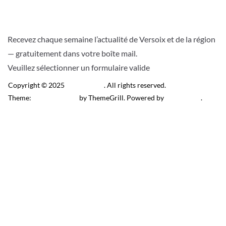
Recevez chaque semaine l’actualité de Versoix et de la région
— gratuitement dans votre boîte mail.
Veuillez sélectionner un formulaire valide
Copyright © 2025
Télé Versoix
. All rights reserved.
Theme:
ColorMag Pro
by ThemeGrill. Powered by
WordPress
.
Recevez l’actu locale de
Versoix & région
J’accepte de recevoir la newsletter.