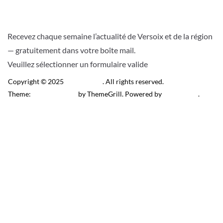
Recevez chaque semaine l’actualité de Versoix et de la région
— gratuitement dans votre boîte mail.
Veuillez sélectionner un formulaire valide
Copyright © 2025
Télé Versoix
. All rights reserved.
Theme:
ColorMag Pro
by ThemeGrill. Powered by
WordPress
.
Recevez l’actu locale de
Versoix & région
J’accepte de recevoir la newsletter.