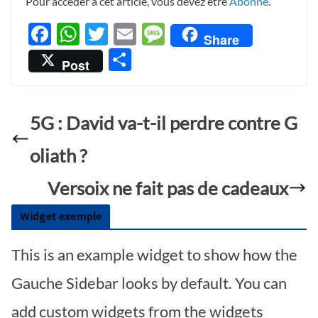
Pour accéder à cet article, vous devez être
Abonné
.
F
W
T
E
M
Share
ac
h
w
m
es
P
Post
e
at
itt
ail
sa
ar
b
s
er
g
ta
o
A
e
5G : David va-t-il perdre contre G
g
o
p
er
oliath ?
k
p
Versoix ne fait pas de cadeaux
Widget exemple
This is an example widget to show how the
Gauche Sidebar looks by default. You can
add custom widgets from the widgets