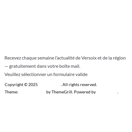
Recevez chaque semaine l’actualité de Versoix et de la région
— gratuitement dans votre boîte mail.
Veuillez sélectionner un formulaire valide
Copyright © 2025
Télé Versoix
. All rights reserved.
Theme:
ColorMag Pro
by ThemeGrill. Powered by
WordPress
.
Recevez l’actu locale de
Versoix & région