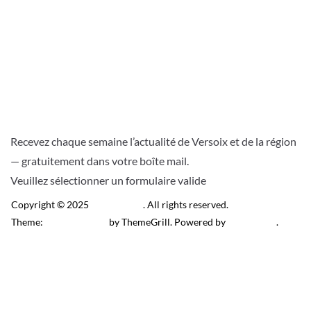
Recevez chaque semaine l’actualité de Versoix et de la région
— gratuitement dans votre boîte mail.
Veuillez sélectionner un formulaire valide
Copyright © 2025
Télé Versoix
. All rights reserved.
Theme:
ColorMag Pro
by ThemeGrill. Powered by
WordPress
.
Recevez l’actu locale de
Versoix & région