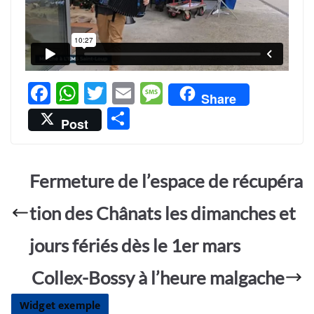
F
W
T
E
M
Share
ac
h
w
m
es
P
Post
e
at
itt
ail
sa
ar
b
s
er
g
ta
o
A
e
Fermeture de l’espace de récupéra
g
o
p
er
tion des Chânats les dimanches et
k
p
jours fériés dès le 1er mars
Collex-Bossy à l’heure malgache
Widget exemple