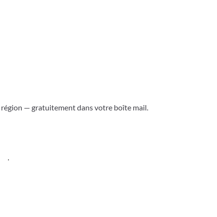
a région — gratuitement dans votre boîte mail.
ess
.
Versoix & région