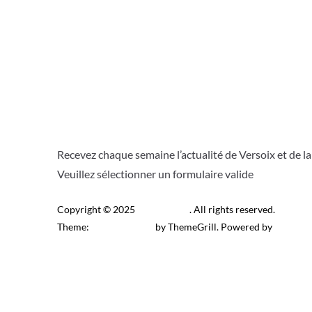
Recevez chaque semaine l’actualité de Versoix et de l
Veuillez sélectionner un formulaire valide
Copyright © 2025
Télé Versoix
. All rights reserved.
Theme:
ColorMag Pro
by ThemeGrill. Powered by
WordPr
Recevez l’actu locale de 