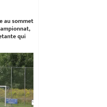
tre au sommet
Championnat,
etante qui