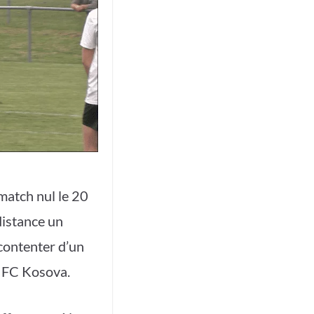
match nul le 20
 distance un
 contenter d’un
u FC Kosova.