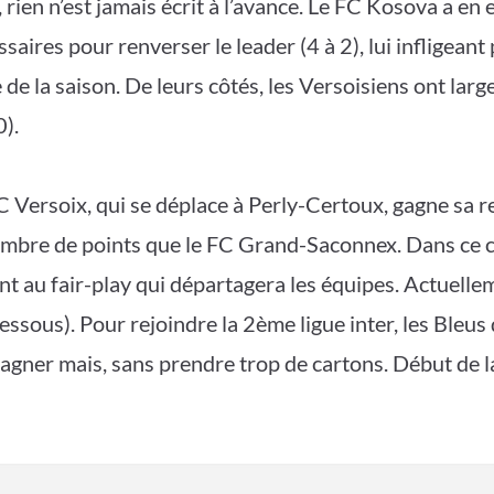
 rien n’est jamais écrit à l’avance. Le FC Kosova a en 
saires pour renverser le leader (4 à 2), lui infligeant
 de la saison. De leurs côtés, les Versoisiens ont lar
0).
FC Versoix, qui se déplace à Perly-Certoux, gagne sa r
mbre de points que le FC Grand-Saconnex. Dans ce ca
ent au fair-play qui départagera les équipes. Actuelle
dessous). Pour rejoindre la 2ème ligue inter, les Bleu
gner mais, sans prendre trop de cartons. Début de l