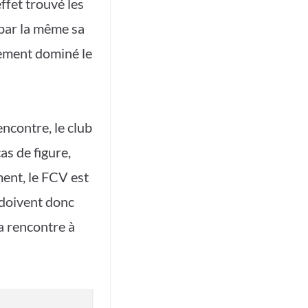
effet trouvé les
 par la même sa
gement dominé le
encontre, le club
s de figure,
ment, le FCV est
s doivent donc
a rencontre à