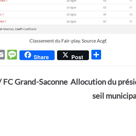
Classement du Fair-play. Source Acgf.
E
M
P
Share
Post
w
m
es
ar
t
ail
sa
ta
 / FC Grand-Saconne
Allocution du prés
r
g
g
e
er
seil municip