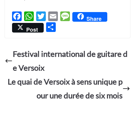
F
W
T
E
M
Share
ac
h
w
m
es
P
Post
e
at
itt
ail
sa
ar
b
s
er
g
ta
o
A
e
Festival international de guitare d
g
o
p
er
e Versoix
k
p
Le quai de Versoix à sens unique p
our une durée de six mois