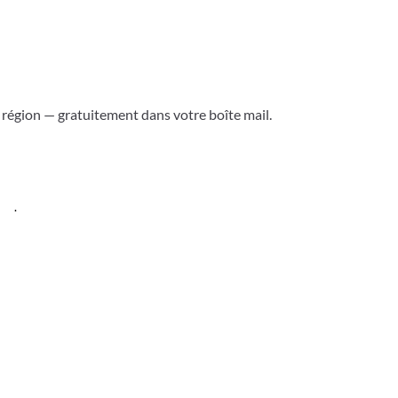
a région — gratuitement dans votre boîte mail.
ess
.
Versoix & région