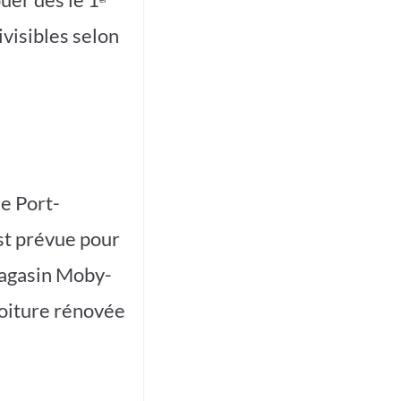
visibles selon
e Port-
est prévue pour
magasin Moby-
toiture rénovée