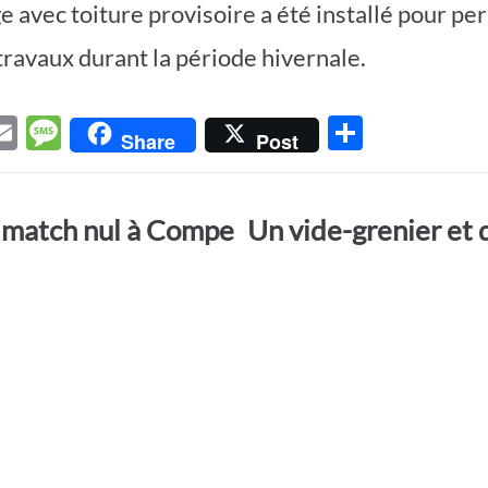
 avec toiture provisoire a été installé pour pe
travaux durant la période hivernale.
E
M
P
Share
Post
w
m
es
ar
t
ail
sa
ta
t match nul à Compe
Un vide-grenier et 
r
g
g
e
er