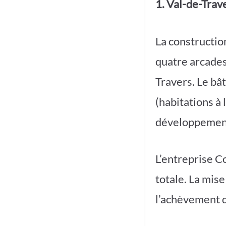
1. Val-de-Trav
La constructio
quatre arcades
Travers. Le b
(habitations à
développement,
L’entreprise C
totale. La mise
l’achèvement d