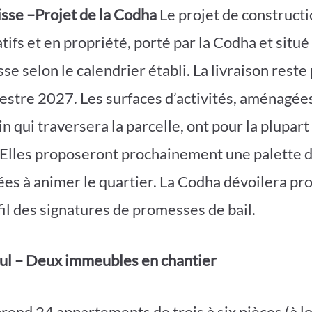
isse –Projet de la Codha
Le projet de construct
ifs et en propriété, porté par la Codha et situé
se selon le calendrier établi. La livraison reste
tre 2027. Les surfaces d’activités, aménagées
 qui traversera la parcelle, ont pour la plupart
Elles proposeront prochainement une palette d’
ées à animer le quartier. La Codha dévoilera p
fil des signatures de promesses de bail.
eul – Deux immeubles en chantier
rend 24 appartements de trois à six pièces (à lo