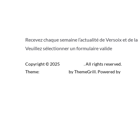
Recevez chaque semaine l’actualité de Versoix et de l
Veuillez sélectionner un formulaire valide
Copyright © 2025
Télé Versoix
. All rights reserved.
Theme:
ColorMag Pro
by ThemeGrill. Powered by
WordPr
Recevez l’actu locale de 
J’accepte de recevoir la newsletter.