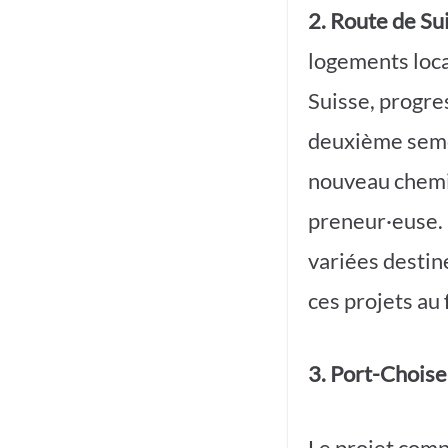
2. Route de Su
logements locat
Suisse, progres
deuxième semes
nouveau chemin
preneur·euse. 
variées destin
ces projets au 
3. Port-Chois
Le projet comp