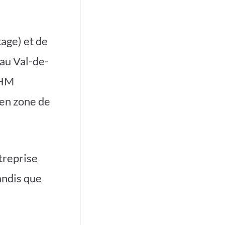
tage) et de
au Val-de-
 HM
 en zone de
treprise
andis que