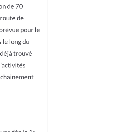
ion de 70
 route de
 prévue pour le
 le long du
 déjà trouvé
activités
rochainement
uer dès le 1
er