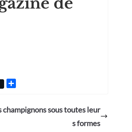
gazine de
P
ar
ta
s champignons sous toutes leur
g
er
s formes