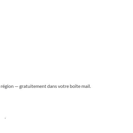
k
p
a région — gratuitement dans votre boîte mail.
ess
.