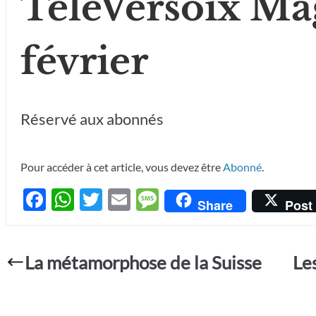
TéléVersoix Ma
février
Réservé aux abonnés
Pour accéder à cet article, vous devez être
Abonné
.
F
W
T
E
M
Share
Post
ac
h
w
m
es
e
at
itt
ail
sa
La métamorphose de la Suisse
Le
b
s
er
g
o
A
e
o
p