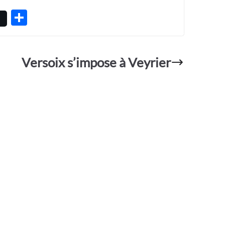
P
ar
ta
Versoix s’impose à Veyrier
g
er