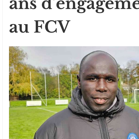
ans d’engagemen
au FCV