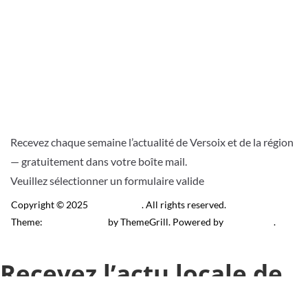
Recevez chaque semaine l’actualité de Versoix et de la région
— gratuitement dans votre boîte mail.
Veuillez sélectionner un formulaire valide
Copyright © 2025
Télé Versoix
. All rights reserved.
Theme:
ColorMag Pro
by ThemeGrill. Powered by
WordPress
.
Recevez l’actu locale de
Versoix & région