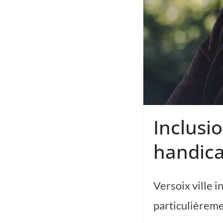
Inclusi
handic
Versoix ville i
particulièremen