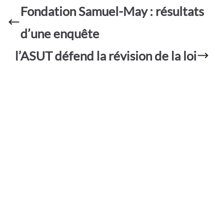
o
A
e
Fondation Samuel-May : résultats
g
o
p
er
d’une enquête
k
p
l’ASUT défend la révision de la loi