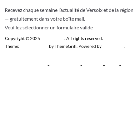
Recevez chaque semaine l’actualité de Versoix et de la région
— gratuitement dans votre boîte mail.
Veuillez sélectionner un formulaire valide
Copyright © 2025
Télé Versoix
. All rights reserved.
Theme:
ColorMag Pro
by ThemeGrill. Powered by
WordPress
.
Recevez l’actu locale de
Versoix & région
J’accepte de recevoir la newsletter.