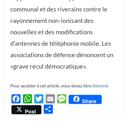
communal et des riverains contre le
rayonnement non-ionisant des
nouvelles et des modifications
d’antennes de téléphonie mobile. Les
associations de défense dénoncent un
«grave recul démocratique».
Pour accéder à cet article, vous devez être
Abonné
.
F
W
T
E
M
Share
ac
h
w
m
es
P
Post
e
at
itt
ail
sa
ar
b
s
er
g
ta