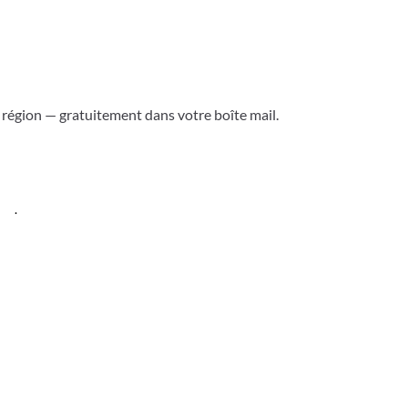
a région — gratuitement dans votre boîte mail.
ess
.
Versoix & région