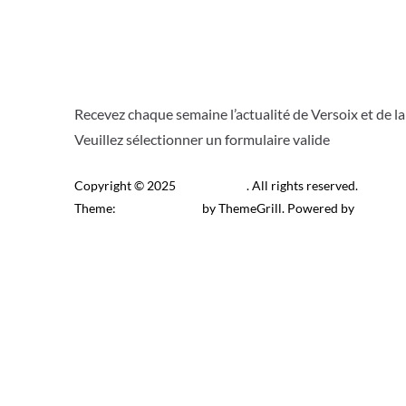
Recevez chaque semaine l’actualité de Versoix et de l
Veuillez sélectionner un formulaire valide
Copyright © 2025
Télé Versoix
. All rights reserved.
Theme:
ColorMag Pro
by ThemeGrill. Powered by
WordPr
Recevez l’actu locale de 
J’accepte de recevoir la newsletter.