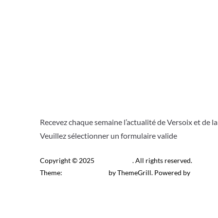
Recevez chaque semaine l’actualité de Versoix et de l
Veuillez sélectionner un formulaire valide
Copyright © 2025
Télé Versoix
. All rights reserved.
Theme:
ColorMag Pro
by ThemeGrill. Powered by
WordPr
Recevez l’actu locale de 