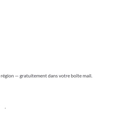
a région — gratuitement dans votre boîte mail.
ess
.
Versoix & région