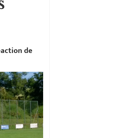
s
éaction de