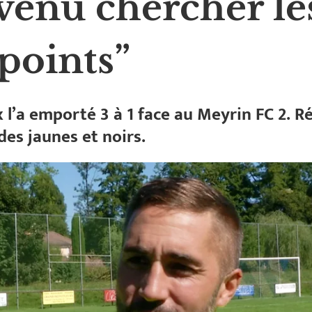
 venu chercher le
 points”
x l’a emporté 3 à 1 face au Meyrin FC 2. R
des jaunes et noirs.