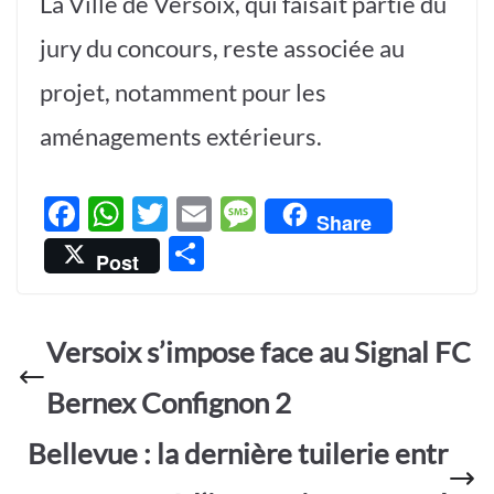
La Ville de Versoix, qui faisait partie du
jury du concours, reste associée au
projet, notamment pour les
aménagements extérieurs.
F
W
T
E
M
Share
ac
h
w
m
es
P
Post
e
at
itt
ail
sa
ar
b
s
er
g
ta
o
A
e
Versoix s’impose face au Signal FC
g
o
p
er
Bernex Confignon 2
k
p
Bellevue : la dernière tuilerie entr