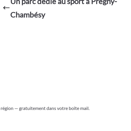
Un parc dédié au sport à Pregny-
b
s
er
g
o
A
e
Chambésy
o
p
k
p
a région — gratuitement dans votre boîte mail.