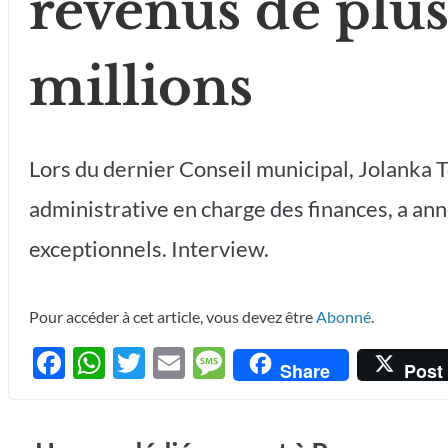
revenus de plus
millions
Lors du dernier Conseil municipal, Jolanka
administrative en charge des finances, a ann
exceptionnels. Interview.
Pour accéder à cet article, vous devez être
Abonné
.
F
W
T
E
M
Share
Post
ac
h
w
m
es
e
at
itt
ail
sa