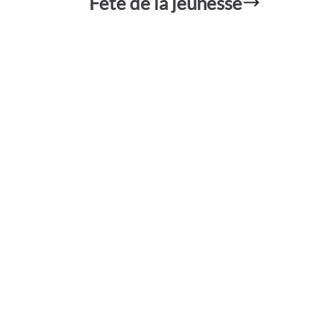
Fête de la jeunesse
g
er