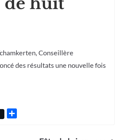
 de huit
 Tchamkerten, Conseillère
oncé des résultats une nouvelle fois
P
ar
ta