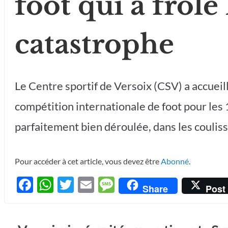
foot qui a frôlé 
catastrophe
Le Centre sportif de Versoix (CSV) a accueill
compétition internationale de foot pour les 1
parfaitement bien déroulée, dans les coulisse
Pour accéder à cet article, vous devez être
Abonné
.
F
W
T
E
M
Share
Post
ac
h
w
m
es
e
at
itt
ail
sa