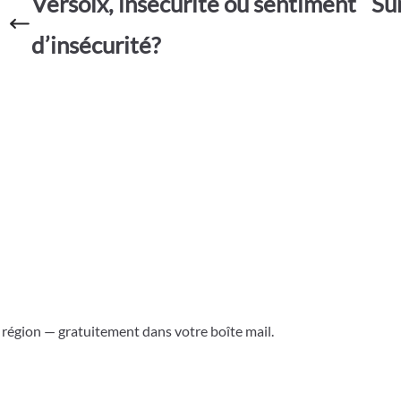
Versoix, insécurité ou sentiment
Su
b
s
er
g
o
A
e
d’insécurité?
o
p
k
p
a région — gratuitement dans votre boîte mail.