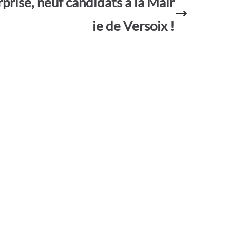
rprise, neuf candidats à la Mair
g
er
ie de Versoix !