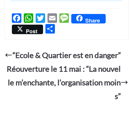
F
W
T
E
M
Share
ac
h
w
m
es
P
Post
e
at
itt
ail
sa
ar
b
s
er
g
ta
o
A
e
“Ecole & Quartier est en danger”
g
o
p
er
Réouverture le 11 mai : “La nouvel
k
p
le m’enchante, l’organisation moin
s”