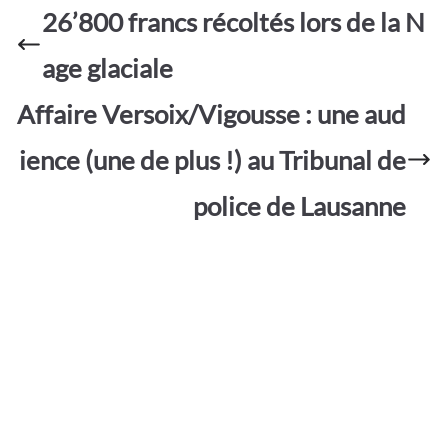
o
A
e
26’800 francs récoltés lors de la N
g
o
p
er
age glaciale
k
p
Affaire Versoix/Vigousse : une aud
ience (une de plus !) au Tribunal de
police de Lausanne