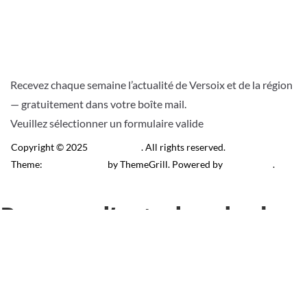
Recevez chaque semaine l’actualité de Versoix et de la région
— gratuitement dans votre boîte mail.
Veuillez sélectionner un formulaire valide
Copyright © 2025
Télé Versoix
. All rights reserved.
Theme:
ColorMag Pro
by ThemeGrill. Powered by
WordPress
.
Recevez l’actu locale de
Versoix & région