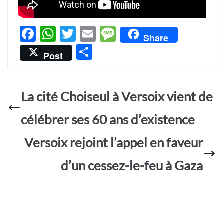
F
W
T
E
M
Share
ac
h
w
m
es
P
Post
e
at
itt
ail
sa
ar
b
s
er
g
ta
o
A
e
La cité Choiseul à Versoix vient de
g
o
p
er
célébrer ses 60 ans d’existence
k
p
Versoix rejoint l’appel en faveur
d’un cessez-le-feu à Gaza