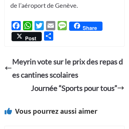
de l’aéroport de Genève.
F
W
T
E
M
Share
ac
h
w
m
es
P
Post
e
at
itt
ail
sa
ar
b
s
er
g
ta
o
A
e
Meyrin vote sur le prix des repas d
g
o
p
er
es cantines scolaires
k
p
Journée “Sports pour tous”
Vous pourrez aussi aimer