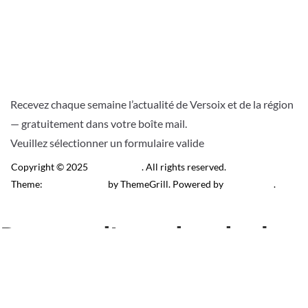
Recevez chaque semaine l’actualité de Versoix et de la région
— gratuitement dans votre boîte mail.
Veuillez sélectionner un formulaire valide
Copyright © 2025
Télé Versoix
. All rights reserved.
Theme:
ColorMag Pro
by ThemeGrill. Powered by
WordPress
.
Recevez l’actu locale de
Versoix & région