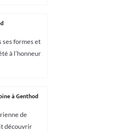
od
s ses formes et
été à l’honneur
oine à Genthod
orienne de
it découvrir