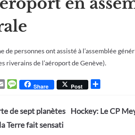
aéroport en asse
rale
e de personnes ont assisté à l’assemblée génér
es riverains de l’aéroport de Genève).
E
M
P
Share
Post
w
m
es
ar
t
ail
sa
ta
te de sept planètes
Hockey: Le CP Mey
r
g
g
e
er
la Terre fait sensati