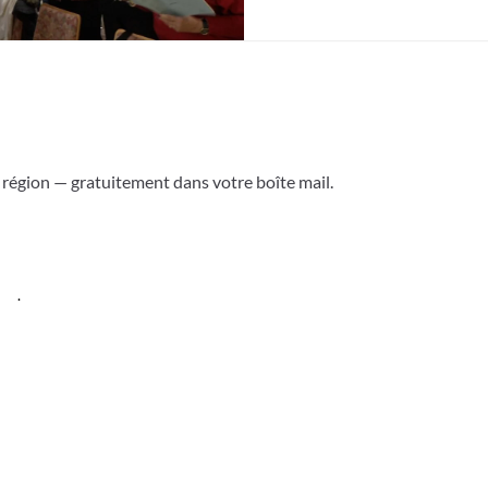
a région — gratuitement dans votre boîte mail.
ess
.
Versoix & région