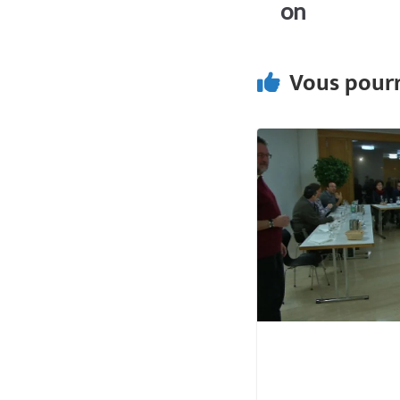
on
k
p
Vous pourr