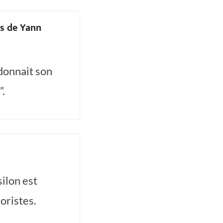
es de Yann
donnait son
”.
ilon est
oristes.