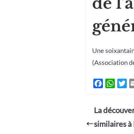
de l’
géné
Une soixantain
(Association d
F
W
T
ac
h
e
at
it
La découver
b
s
e
o
A
similaires à 
o
p