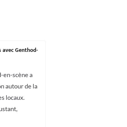
s avec Genthod-
d-en-scène a
n autour de la
s locaux.
ustant,