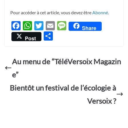
Pour accéder à cet article, vous devez être
Abonné
.
F
W
T
E
M
Share
ac
h
w
m
es
P
Post
e
at
itt
ail
sa
ar
b
s
er
g
ta
o
A
e
Au menu de “TéléVersoix Magazin
g
o
p
er
e”
k
p
Bientôt un festival de l’écologie à
Versoix ?