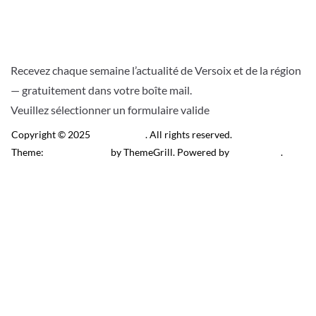
Recevez chaque semaine l’actualité de Versoix et de la région
— gratuitement dans votre boîte mail.
Veuillez sélectionner un formulaire valide
Copyright © 2025
Télé Versoix
. All rights reserved.
Theme:
ColorMag Pro
by ThemeGrill. Powered by
WordPress
.
Recevez l’actu locale de
Versoix & région