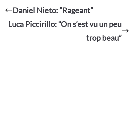
b
s
er
g
ta
o
A
e
Daniel Nieto: “Rageant”
g
o
p
er
Luca Piccirillo: “On s’est vu un peu
k
p
trop beau”