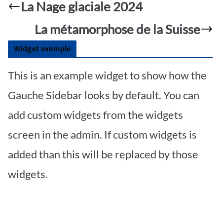
o
A
e
La Nage glaciale 2024
g
o
p
er
La métamorphose de la Suisse
k
p
Widget exemple
This is an example widget to show how the
Gauche Sidebar looks by default. You can
add custom widgets from the widgets
screen in the admin. If custom widgets is
added than this will be replaced by those
widgets.