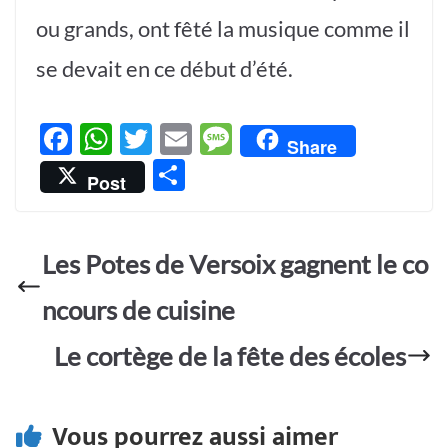
ou grands, ont fêté la musique comme il
se devait en ce début d’été.
F
W
T
E
M
Share
ac
h
w
m
es
P
Post
e
at
itt
ail
sa
ar
b
s
er
g
ta
o
A
e
Les Potes de Versoix gagnent le co
g
o
p
er
ncours de cuisine
k
p
Le cortège de la fête des écoles
Vous pourrez aussi aimer