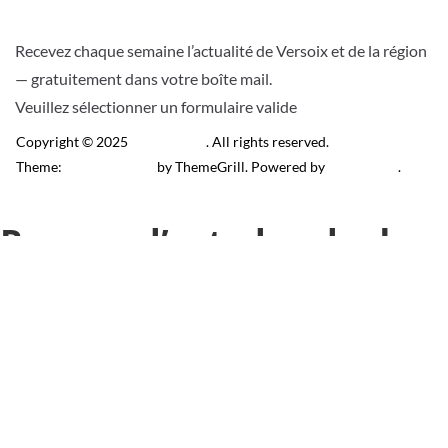
Recevez chaque semaine l’actualité de Versoix et de la région
— gratuitement dans votre boîte mail.
Veuillez sélectionner un formulaire valide
Copyright © 2025
Télé Versoix
. All rights reserved.
Theme:
ColorMag Pro
by ThemeGrill. Powered by
WordPress
.
Recevez l’actu locale de
Versoix & région
J’accepte de recevoir la newsletter.