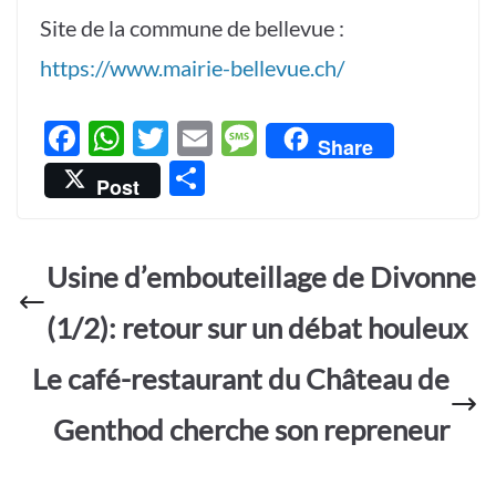
Site de la commune de bellevue :
https://www.mairie-bellevue.ch/
F
W
T
E
M
Share
ac
h
w
m
es
P
Post
e
at
itt
ail
sa
ar
b
s
er
g
ta
o
A
e
Usine d’embouteillage de Divonne
g
o
p
er
(1/2): retour sur un débat houleux
k
p
Le café-restaurant du Château de
Genthod cherche son repreneur