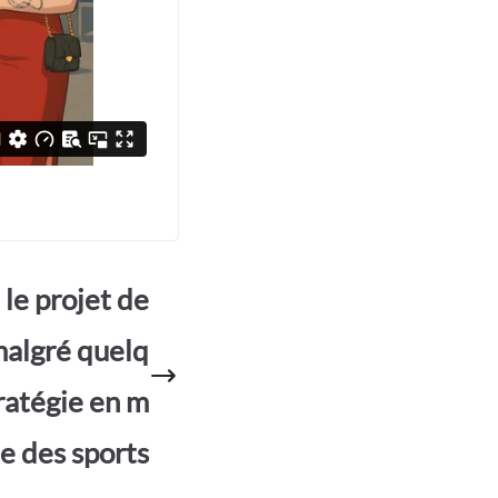
 le projet de
malgré quelq
tratégie en m
ue des sports