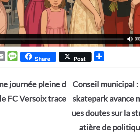
E
M
P
Share
Post
w
m
es
ar
t
ail
sa
ta
ne journée pleine d
Conseil municipal :
r
g
g
e
er
 le FC Versoix trace
skatepark avance 
ues doutes sur la s
atière de politiq