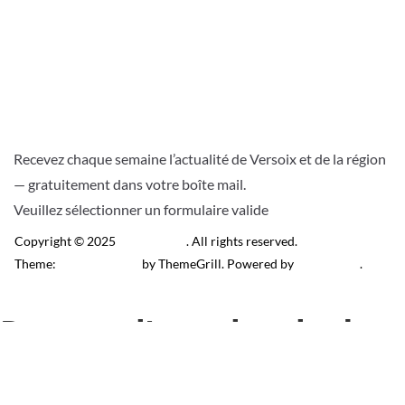
Recevez chaque semaine l’actualité de Versoix et de la région
— gratuitement dans votre boîte mail.
Veuillez sélectionner un formulaire valide
Copyright © 2025
Télé Versoix
. All rights reserved.
Theme:
ColorMag Pro
by ThemeGrill. Powered by
WordPress
.
Recevez l’actu locale de
Versoix & région