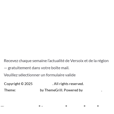
Recevez chaque semaine l’actualité de Versoix et de la région
— gratuitement dans votre boîte mail.
Veuillez sélectionner un formulaire valide
Copyright © 2025
Télé Versoix
. All rights reserved.
Theme:
ColorMag Pro
by ThemeGrill. Powered by
WordPress
.
Recevez l’actu locale de