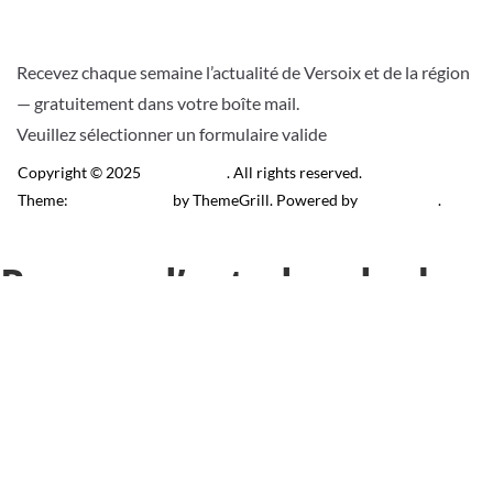
Recevez chaque semaine l’actualité de Versoix et de la région
— gratuitement dans votre boîte mail.
Veuillez sélectionner un formulaire valide
Copyright © 2025
Télé Versoix
. All rights reserved.
Theme:
ColorMag Pro
by ThemeGrill. Powered by
WordPress
.
Recevez l’actu locale de
Versoix & région
J’accepte de recevoir la newsletter.