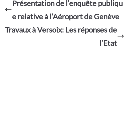
o
A
e
Présentation de l’enquête publiqu
g
o
p
er
e relative à l’Aéroport de Genève
k
p
Travaux à Versoix: Les réponses de
l’Etat