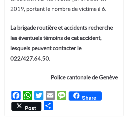
2019, portant le nombre de victime à 6.
La brigade routière et accidents recherche
les éventuels témoins de cet accident,
lesquels peuvent contacter le
022/427.64.50.
Police cantonale de Genève
F
W
T
E
M
Share
ac
h
w
m
es
P
Post
e
at
itt
ail
sa
ar
b
s
er
g
ta