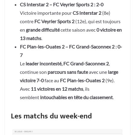
CS Interstar 2 – FC Veyrier Sports 2 : 2-0
Victoire importante pour
CS Interstar 2
(8e)
contre
FC Veyrier Sports 2
(12e), qui est toujours
en
grande difficulté
cette saison avec
0 victoire en
13 matchs
.
FC Plan-les-Ouates 2 – FC Grand-Saconnex 2 : 0-
7
Le
leader incontesté, FC Grand-Saconnex 2
,
continue son
parcours sans faute
avec une
large
victoire 7-0
face au
FC Plan-les-Ouates 2
(9e).
Avec
11 victoires en 12 matchs
, ils
semblent
intouchables en tête du classement
.
Les matchs du week-end