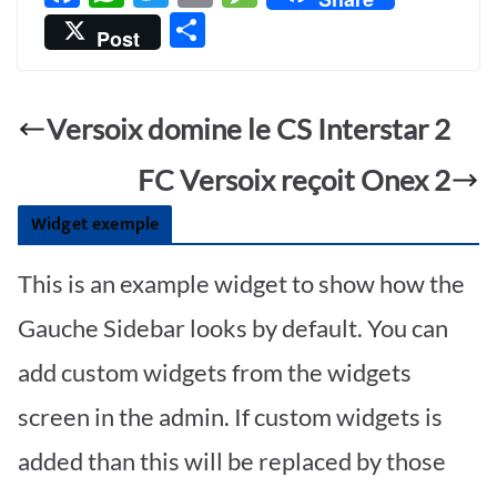
ac
h
w
m
es
P
Post
e
at
itt
ail
sa
ar
b
s
er
g
ta
o
A
e
Versoix domine le CS Interstar 2
g
o
p
er
FC Versoix reçoit Onex 2
k
p
Widget exemple
This is an example widget to show how the
Gauche Sidebar looks by default. You can
add custom widgets from the widgets
screen in the admin. If custom widgets is
added than this will be replaced by those